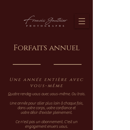
Forfaits annuel
Une année entière avec
vous-même
Quatre rendez-vous avec vous-même. Ou trois.
Une année pour aller plus loin à chaque fois,
dans votre corps, votre confiance et
votre désir d'exister pleinement.
Ce n'est pas un abonnement. C'est un
engagement envers vous.