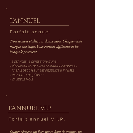
L'ANNUEL
Forfait annuel
Trois séances étalées sur douze mois. Chaque visite
marque une étape. Vous revenez différente et les
images le prouvent.
- 3 SÉANCES - L'OFFRE SIGNATURE -
- RÉSERVATIONS DE FIN DE SEMAINE DISPONIBLE -
- RABAIS DE 20% SUR LES PRODUITS IMPRIMÉS -
- PARTOUT AU QUÉBEC**
- VALIDE 12 MOIS
L'ANNUEL V.I.P.
Forfait annuel V.I.P.
Quatre séances, un livre photo haut de gamme, un