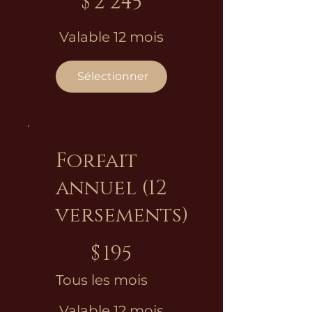
$
2 245
Valable 12 mois
Sélectionner
Forfait
annuel (12
versements)
195 $
$
195
Tous les mois
Valable 12 mois