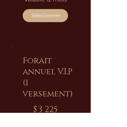
Sélectionner
Forait
annuel V.I.P
(1
versement)
3 225 $
$
3 225
Valable 12 mois