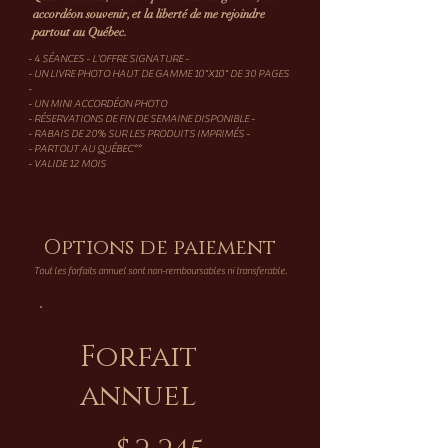
accordéon souvenir, et la liberté de me rejoindre
partout au Québec.
- 4 SÉANCES - L'OFFRE SIGNATURE -
- UN LIVRE PHOTO HAUT DE GAMME 10"X10" DE 30 PAGES
-
- UN MINI ACCORDÉON PHOTO
- RÉSERVATIONS DE FIN DE SEMAINE DISPONIBLE -
- RABAIS DE 20% SUR LES PRODUITS IMPRIMÉS -
- PARTOUT AU QUÉBEC**
- VALIDE 12 MOIS
Options de paiement
Tout les forfaits annuel sont non-remboursables ni transferable.
Forfait
annuel
2 245 $